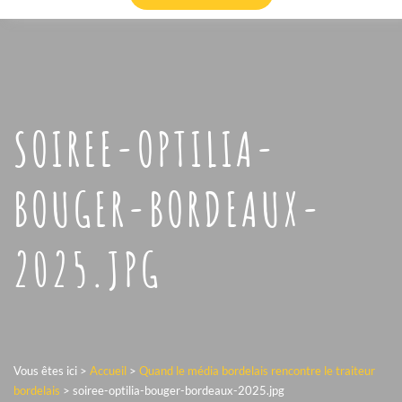
SOIREE-OPTILIA-
BOUGER-BORDEAUX-
2025.JPG
Vous êtes ici >
Accueil
>
Quand le média bordelais rencontre le traiteur
bordelais
>
soiree-optilia-bouger-bordeaux-2025.jpg