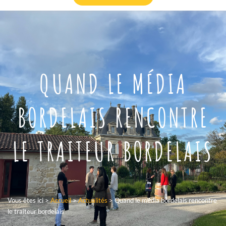
QUAND LE MÉDIA
BORDELAIS RENCONTRE
LE TRAITEUR BORDELAIS
Vous êtes ici >
Accueil
>
Actualités
>
Quand le média bordelais rencontre
le traiteur bordelais