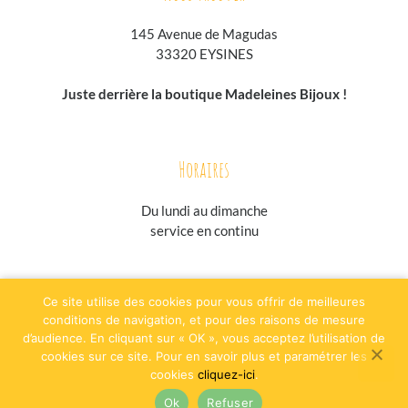
145 Avenue de Magudas
33320 EYSINES
Juste derrière la boutique Madeleines Bijoux !
Horaires
Du lundi au
dimanche
service en continu
jesuisgastronome.fr
hoodpspot.fr
traiteurs.fr
annuaire-horaire.fr
Ce site utilise des cookies pour vous offrir de meilleures
evenementielpourtous.com
conditions de navigation, et pour des raisons de mesure
d’audience. En cliquant sur « OK », vous acceptez l’utilisation de
Plan du site
Mentions légales
CGV
cookies sur ce site. Pour en savoir plus et paramétrer les
cookies
cliquez-ici
.
Ok
Refuser