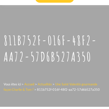
811B752F-016F-48F2-
AA72-57D6B527A350
Vous êtes ici >
Accueil
>
Actualités
>
Une Saint Valentin gourmande
façon Charlie & Tom ?
>
811b752f-016f-48f2-aa72-57d6b527a350