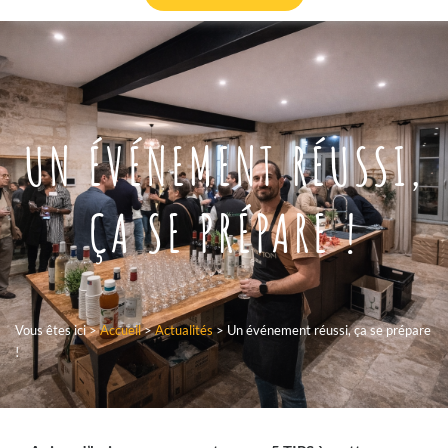
UN ÉVÉNEMENT RÉUSSI,
ÇA SE PRÉPARE !
Vous êtes ici >
Accueil
>
Actualités
>
Un événement réussi, ça se prépare
!