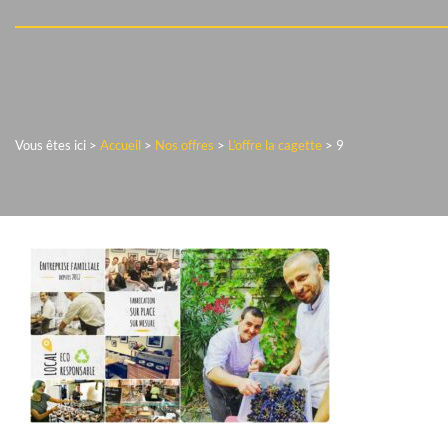
Vous êtes ici >
Accueil
>
Nos offres
>
L’offre la cagette
>
9