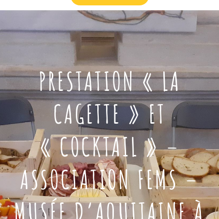
PRESTATION « LA
CAGETTE » ET
« COCKTAIL » –
ASSOCIATION FEMS –
MUSÉE D’AQUITAINE À