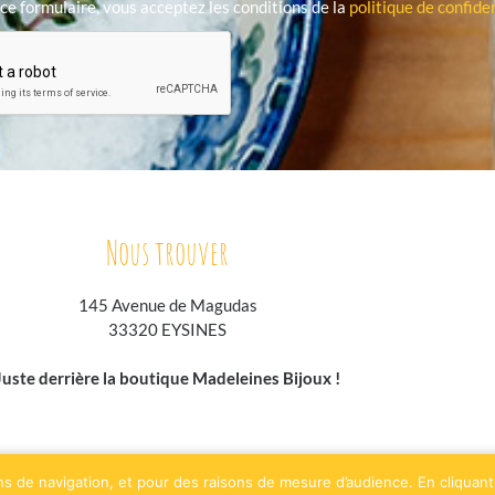
ce formulaire, vous acceptez les conditions de la
politique de confiden
Nous trouver
145 Avenue de Magudas
33320 EYSINES
Juste derrière la boutique Madeleines Bijoux !
oodpspot.fr
traiteurs.fr
annuaire-horaire.fr
evenementielpourtous.com
ns de navigation, et pour des raisons de mesure d’audience. En cliquant 