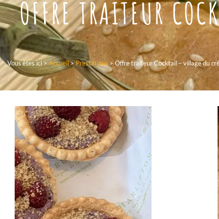
OFFRE TRAITEUR COC
Vous êtes ici >
Accueil
>
Prestations
>
Offre traiteur Cocktail – village du cr