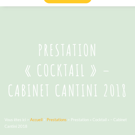
PRESTATION
« COCKTAIL » –
CABINET CANTINI 2018
Vous êtes ici >
Accueil
>
Prestations
>
Prestation « Cocktail » – Cabinet
Cantini 2018