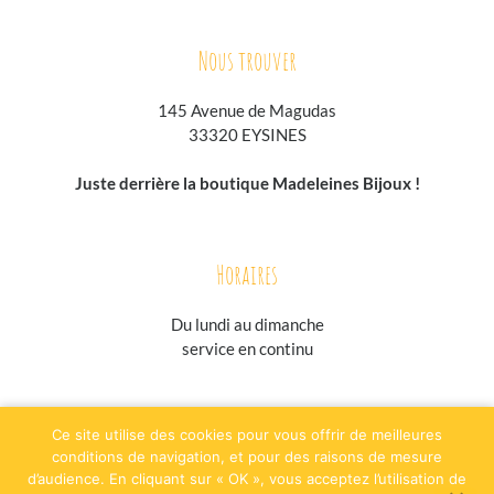
Nous trouver
145 Avenue de Magudas
33320 EYSINES
Juste derrière la boutique Madeleines Bijoux !
Horaires
Du lundi au
dimanche
service en continu
jesuisgastronome.fr
hoodpspot.fr
traiteurs.fr
annuaire-horaire.fr
Ce site utilise des cookies pour vous offrir de meilleures
evenementielpourtous.com
conditions de navigation, et pour des raisons de mesure
d’audience. En cliquant sur « OK », vous acceptez l’utilisation de
Plan du site
Mentions légales