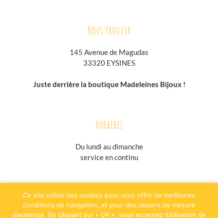
Nous trouver
145 Avenue de Magudas
33320 EYSINES
Juste derrière la boutique Madeleines Bijoux !
Horaires
Du lundi au
dimanche
service en continu
jesuisgastronome.fr
hoodpspot.fr
traiteurs.fr
annuaire-horaire.fr
Ce site utilise des cookies pour vous offrir de meilleures
evenementielpourtous.com
conditions de navigation, et pour des raisons de mesure
d’audience. En cliquant sur « OK », vous acceptez l’utilisation de