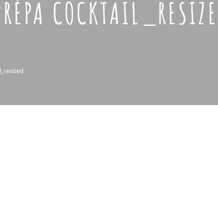
PRÉPA COCKTAIL_RESIZ
l_resized