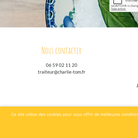
Nous contacter
06 59 02 11 20
traiteur@charlie-tom.fr
jesuisgastronome.fr
h
Ce site utilise des cookies pour vous offrir de meilleures conditio
Plan du site
Mentions légales