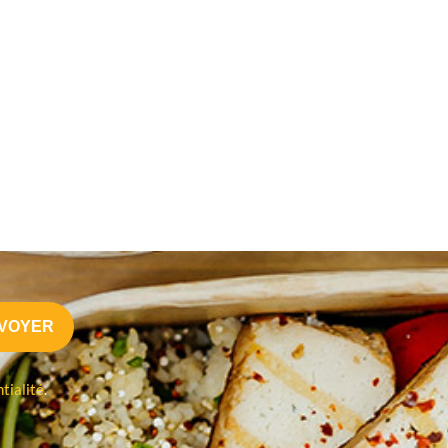
tialité
.