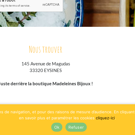
Nous trouver
145 Avenue de Magudas
33320 EYSINES
Juste derrière la boutique Madeleines Bijoux !
oodpspot.fr
traiteurs.fr
annuaire-horaire.fr
evenementielpourtous.com
ns de navigation, et pour des raisons de mesure d’audience. En cliquant 
en savoir plus et paramétrer les cookies
cliquez-ici
.
Ok
Refuser