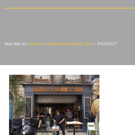
Vous êtes ici >
Accueil
>
Notre histoire depuis 2011
>
P1022527