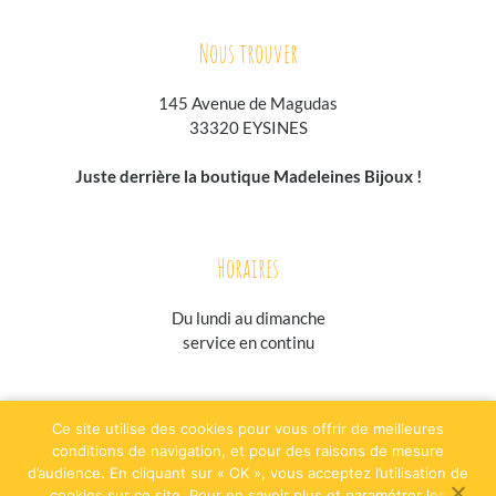
Nous trouver
145 Avenue de Magudas
33320 EYSINES
Juste derrière la boutique Madeleines Bijoux !
Horaires
Du lundi au
dimanche
service en continu
jesuisgastronome.fr
hoodpspot.fr
traiteurs.fr
annuaire-horaire.fr
Ce site utilise des cookies pour vous offrir de meilleures
evenementielpourtous.com
conditions de navigation, et pour des raisons de mesure
d’audience. En cliquant sur « OK », vous acceptez l’utilisation de
Plan du site
Mentions légales
cookies sur ce site. Pour en savoir plus et paramétrer les