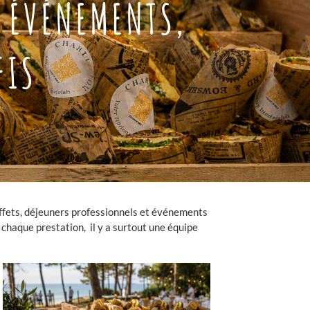
S ÉVÉNEMENTS,
FIS
buffets, déjeuners professionnels et événements
chaque prestation, il y a surtout une équipe