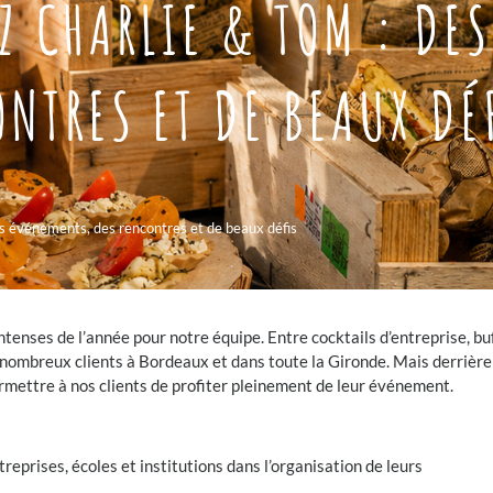
EZ CHARLIE & TOM : DE
NTRES ET DE BEAUX DÉ
es événements, des rencontres et de beaux défis
 intenses de l’année pour notre équipe. Entre cocktails d’entreprise, 
nombreux clients à Bordeaux et dans toute la Gironde. Mais derrière 
ermettre à nos clients de profiter pleinement de leur événement.
prises, écoles et institutions dans l’organisation de leurs