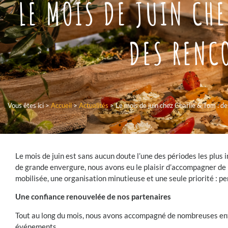
LE MOIS DE JUIN CH
DES RENCO
Vous êtes ici >
Accueil
>
Actualités
>
Le mois de juin chez Charlie & Tom : d
Le mois de juin est sans aucun doute l’une des périodes les plus
de grande envergure, nous avons eu le plaisir d’accompagner de 
mobilisée, une organisation minutieuse et une seule priorité : p
Une confiance renouvelée de nos partenaires
Tout au long du mois, nous avons accompagné de nombreuses entre
événements.