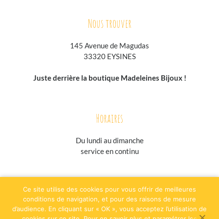
Nous trouver
145 Avenue de Magudas
33320 EYSINES
Juste derrière la boutique Madeleines Bijoux !
Horaires
Du lundi au
dimanche
service en continu
jesuisgastronome.fr
hoodpspot.fr
traiteurs.fr
annuaire-horaire.fr
Ce site utilise des cookies pour vous offrir de meilleures
evenementielpourtous.com
conditions de navigation, et pour des raisons de mesure
d’audience. En cliquant sur « OK », vous acceptez l’utilisation de
Plan du site
Mentions légales
cookies sur ce site. Pour en savoir plus et paramétrer les