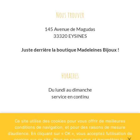
Nous trouver
145 Avenue de Magudas
33320 EYSINES
Juste derrière la boutique Madeleines Bijoux !
Horaires
Du lundi au
dimanche
service en continu
jesuisgastronome.fr
hoodpspot.fr
traiteurs.fr
annuaire-horaire.fr
Ce site utilise des cookies pour vous offrir de meilleures
evenementielpourtous.com
conditions de navigation, et pour des raisons de mesure
d’audience. En cliquant sur « OK », vous acceptez l’utilisation de
Plan du site
Mentions légales
cookies sur ce site. Pour en savoir plus et paramétrer les