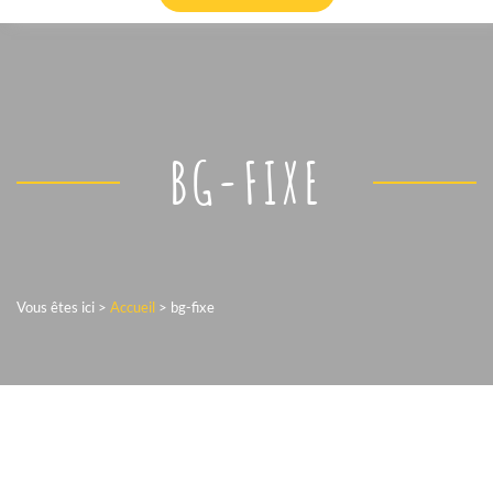
BG-FIXE
Vous êtes ici >
Accueil
>
bg-fixe