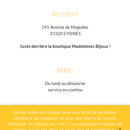
Nous trouver
145 Avenue de Magudas
33320 EYSINES
Juste derrière la boutique Madeleines Bijoux !
Horaires
Du lundi au
dimanche
service en continu
jesuisgastronome.fr
hoodpspot.fr
traiteurs.fr
annuaire-horaire.fr
Ce site utilise des cookies pour vous offrir de meilleures
evenementielpourtous.com
conditions de navigation, et pour des raisons de mesure
d’audience. En cliquant sur « OK », vous acceptez l’utilisation de
Plan du site
Mentions légales
cookies sur ce site. Pour en savoir plus et paramétrer les