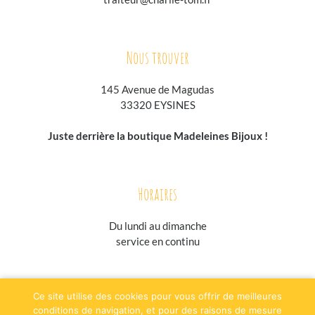
Nous trouver
145 Avenue de Magudas
33320 EYSINES
Juste derrière la boutique Madeleines Bijoux !
Horaires
Du lundi au
dimanche
service en continu
jesuisgastronome.fr
hoodpspot.fr
traiteurs.fr
annuaire-horaire.fr
Ce site utilise des cookies pour vous offrir de meilleures
evenementielpourtous.com
conditions de navigation, et pour des raisons de mesure