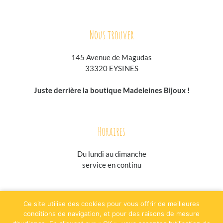
Nous trouver
145 Avenue de Magudas
33320 EYSINES
Juste derrière la boutique Madeleines Bijoux !
Horaires
Du lundi au
dimanche
service en continu
jesuisgastronome.fr
hoodpspot.fr
traiteurs.fr
annuaire-horaire.fr
Ce site utilise des cookies pour vous offrir de meilleures
evenementielpourtous.com
conditions de navigation, et pour des raisons de mesure